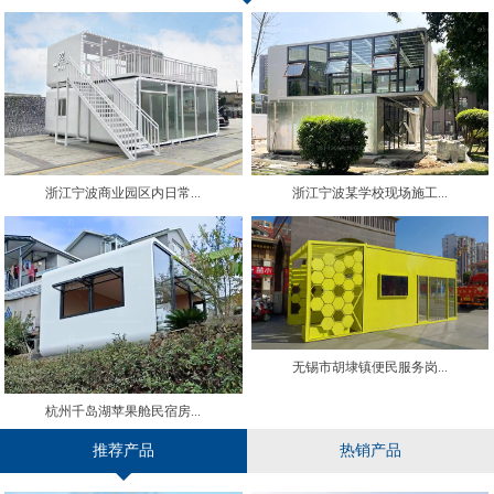
浙江宁波商业园区内日常...
浙江宁波某学校现场施工...
无锡市胡埭镇便民服务岗...
杭州千岛湖苹果舱民宿房...
推荐产品
热销产品