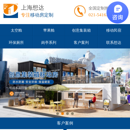
上海想达
全国定制热线
专注
移动房定制
021-54162163
太空舱
苹果舱
创意集装箱
移动民宿
环保厕所
岗亭系列
客户案列
联系想达
客户案例