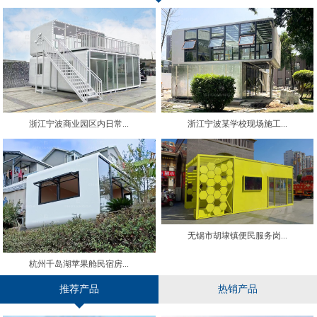
浙江宁波商业园区内日常...
浙江宁波某学校现场施工...
无锡市胡埭镇便民服务岗...
杭州千岛湖苹果舱民宿房...
推荐产品
热销产品