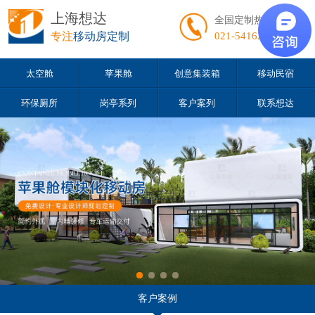
上海想达
全国定制热线
专注
移动房定制
021-54162163
太空舱
苹果舱
创意集装箱
移动民宿
环保厕所
岗亭系列
客户案列
联系想达
客户案例