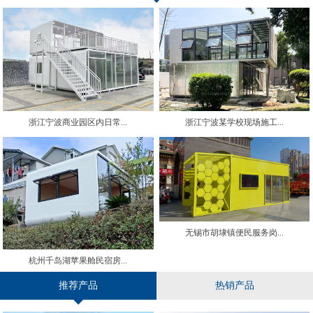
浙江宁波商业园区内日常...
浙江宁波某学校现场施工...
无锡市胡埭镇便民服务岗...
杭州千岛湖苹果舱民宿房...
推荐产品
热销产品