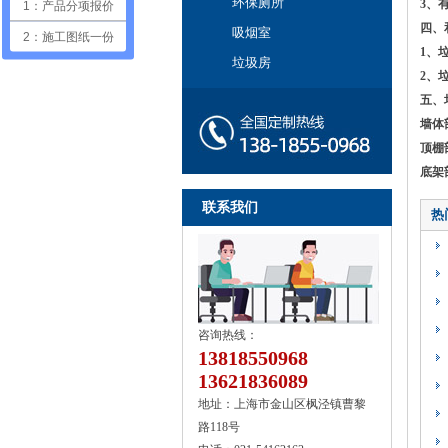
环保厕所
3、
1：产品分项报价
四、
吸烟室
2：施工图纸一份
1、
垃圾房
2、
五、
墙体
顶棚
底架部
联系我们
热
咨询热线：
13818550968
13621836089
地址：上海市金山区枫泾镇曹黎
路118号