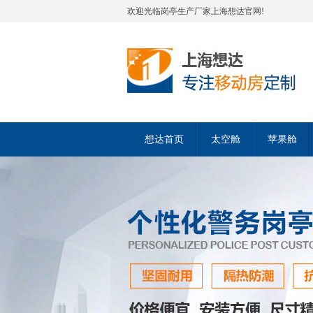
欢迎光临岗亭生产厂家上海想达官网!
想达首页
太空舱
苹果舱