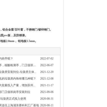
0mm，铝合金窗/百叶窗，不锈钢门/镀锌钢门。
强度pvc板，及防锈漆。
木地板2.0mm， 铝地板1.5mm。
的岗亭呢？
2022-07-02
，核酸检测亭，门卫值班...
2022-06-07
圾房安装到位-垃圾房主体...
2021-12-20
见的垃圾房内饰有哪几种呢？
2021-12-08
批量投入产量，增加苏州...
2021-11-17
部门卫值班岗亭安装到位
2021-09-06
套垃圾房正式投入使用
2020-08-31
房送往上海浦东赛科利工厂基地
2020-08-11