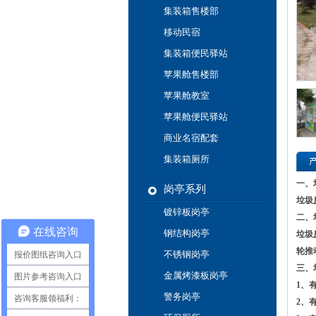
集装箱售楼部
移动民宿
集装箱便民驿站
苹果舱售楼部
苹果舱教室
苹果舱便民驿站
商业名宿配套
集装箱厕所
一、
岗亭系列
垃圾
镀锌板岗亭
二、
在线咨询
钢结构岗亭
垃圾
轮推
报价图纸咨询入口
不锈钢岗亭
三、
金属烤漆板岗亭
图片参考咨询入口
1、
警务岗亭
咨询客服领福利：
2、