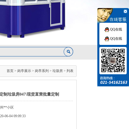
QQ在线
QQ在线
首页
>
岗亭展示
>
岗亭系列
>
垃圾房
> 列表
定制垃圾房047\现货直营批量定制
州**小区
06-04 09:09:33