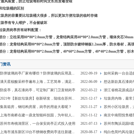
有通风装置，防止垃圾堆积时间太长而发霉变味
和垃圾桶的区别
垃圾房的容量要比垃圾桶大很多，所以更加方便垃圾的临时存储
垃圾亭有专人维护，不会被破坏
垃圾房岗亭所有材料配置：
部分：立柱采用80*80*2.0mm方管，龙骨结构采用40*80*2.0mm方管，墙体夹芯5
部分：龙骨结构采用80*80*2.0mm方管，顶部防水镀锌钢板1.2mm厚，防水卷材，高
分：龙骨结构采用80*80*2.0mm方管，40*60*2.0mm方管，40*40*2.0mm方管，杉
门资讯
防弹玻璃岗亭厂家有哪些？防弹玻璃的应用及...
2022-09-19
如何采购一台合适
满天星核酸采样亭遍布上海，工艺简单，满足...
2022-06-09
想达新款真石漆岗亭
防疫亭，真石漆岗亭，可定制厂家门卫直销岗亭
2022-03-22
浙江省桃花源成品垃
2021年【新款垃圾房】创新研发，陆续在苏州...
2021-12-17
垃圾房内饰，最常
集装箱房，钢结构房屋，岗亭的用途大着呢？
2021-11-27
苏州小区垃圾房，大
上海市南桥在建一鼎龙智能科技园，为年轻人...
2021-11-12
南京中南熙悦售楼
苏州市寿桃湖景区，一台保安岗亭正式投入使用
2021-07-13
苏州市陶浜花园6
上海市浦东新区10台不锈钢收费岗亭送往新建...
2020-08-17
纯白色简约风垃圾