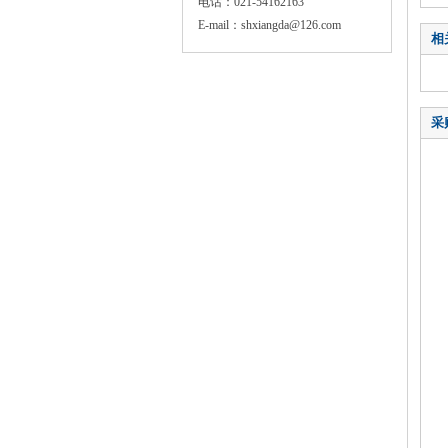
电话：021-54162163
E-mail：shxiangda@126.com
相
采