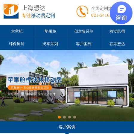
上海想达
全国定制热线
专注
移动房定制
021-54162163
太空舱
苹果舱
创意集装箱
移动民宿
环保厕所
岗亭系列
客户案列
联系想达
客户案例