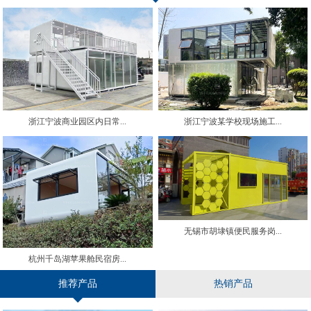
浙江宁波商业园区内日常...
浙江宁波某学校现场施工...
无锡市胡埭镇便民服务岗...
杭州千岛湖苹果舱民宿房...
推荐产品
热销产品